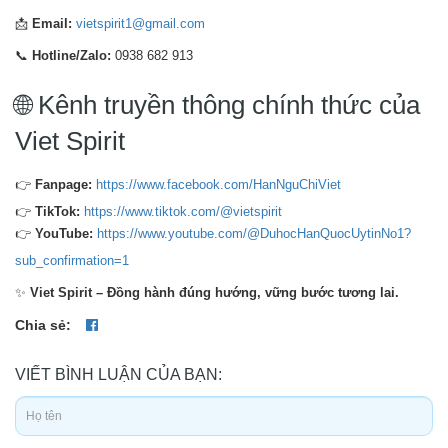
📩
Email:
vietspirit1@gmail.com
📞
Hotline/Zalo:
0938 682 913
🌐 Kênh truyền thông chính thức của
Viet Spirit
👉
Fanpage:
https://www.facebook.com/HanNguChiViet
👉
TikTok:
https://www.tiktok.com/@vietspirit
👉
YouTube:
https://www.youtube.com/@DuhocHanQuocUytinNo1?
sub_confirmation=1
✨
Viet Spirit – Đồng hành đúng hướng, vững bước tương lai.
Chia sẻ:
VIẾT BÌNH LUẬN CỦA BẠN: