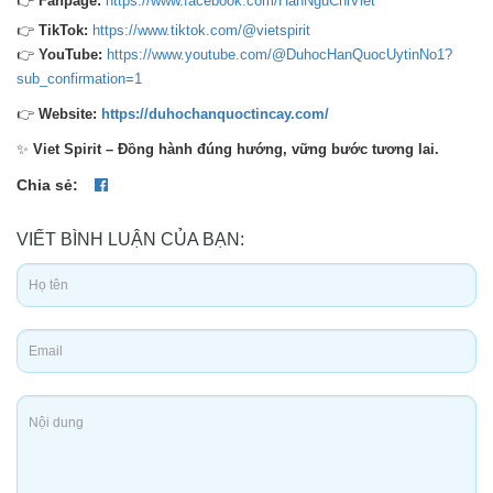
👉
Fanpage:
https://www.facebook.com/HanNguChiViet
👉
TikTok:
https://www.tiktok.com/@vietspirit
👉
YouTube:
https://www.youtube.com/@DuhocHanQuocUytinNo1?
sub_confirmation=1
👉
Website
:
https://duhochanquoctincay.com/
✨
Viet Spirit – Đồng hành đúng hướng, vững bước tương lai.
Chia sẻ:
VIẾT BÌNH LUẬN CỦA BẠN: