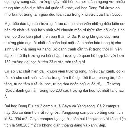
dục ngày càng sâu, trường ngày một tiến xa hơn sánh ngang với nhiều
trung tâm giáo dục hiện đại quốc tế khác, đại học Dong Eui được coi
như là một trung tâm giáo dục toàn cầu trong khu vực của Hàn Quôc.
Mục tiêu đào tạo của trường là tạo ra cho sinh viên những điều kiện cơ
bản tốt nhất và phù hợp nhất với chuyên môn tri thức tầm cỡ giúp sinh
viên có điều kiện phát triển bản thân tối đa. Không khí giáo dục, môi
trường giáo dục tốt nhất có phân loại một cách hoàn hảo trang bị cho
sinh viên khả năng và năng lực cạnh tranh cần thiết trong thời kì hiện
đại kinh tế thị trường và hội nhập. Trường có quan hệ hợp tác với hơn
132 trường đại học ở trên 23 nước trên thế giới.
Cơ sở vật chất hiện đại, khuôn viên trường rộng, nhiều cây xanh, có kí
túc xá cho sinh viên và các trung tâm thể dục thể thao, phòng ăn, bảo
tàng, trung tâm y tế đại học, trung tâm ngôn ngữ quốc tế,…. Trường
được đánh giá nằm trong top 200 các trường đại học tốt nhất tại châu
Á.
Đại học Dong Eui có 2 campus là Gaya và Yangjeong. Cả 2 campus
này đều có diện tích rất rộng lớn. Yangjeong campus có tổng diện tích
là 54, 994 m2. Gaya campus tọa lạc ở chân núi Umgwang với tổng diện
tích là 508,283 m2 có không gian thoáng đãng và xanh, đẹp.