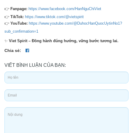
👉
Fanpage:
https://www.facebook.com/HanNguChiViet
👉
TikTok:
https://www.tiktok.com/@vietspirit
👉
YouTube:
https://www.youtube.com/@DuhocHanQuocUytinNo1?
sub_confirmation=1
✨
Viet Spirit – Đồng hành đúng hướng, vững bước tương lai.
Chia sẻ:
VIẾT BÌNH LUẬN CỦA BẠN: