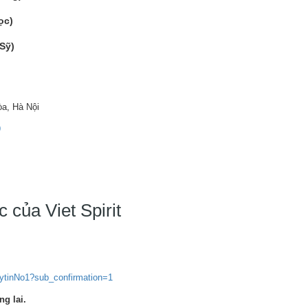
ọc)
Sỹ)
a, Hà Nội
9
 của Viet Spirit
tinNo1?sub_confirmation=1
g lai.