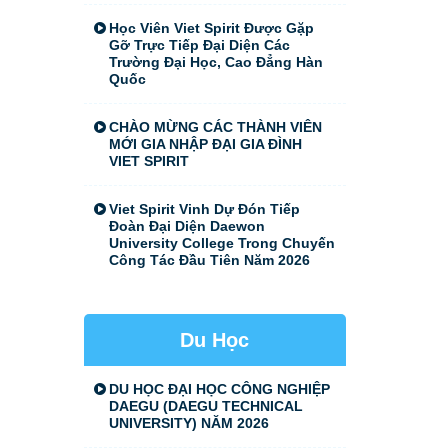
Học Viên Viet Spirit Được Gặp
Gỡ Trực Tiếp Đại Diện Các
Trường Đại Học, Cao Đẳng Hàn
Quốc
CHÀO MỪNG CÁC THÀNH VIÊN
MỚI GIA NHẬP ĐẠI GIA ĐÌNH
VIET SPIRIT
Viet Spirit Vinh Dự Đón Tiếp
Đoàn Đại Diện Daewon
University College Trong Chuyến
Công Tác Đầu Tiên Năm 2026
Du Học
DU HỌC ĐẠI HỌC CÔNG NGHIỆP
DAEGU (DAEGU TECHNICAL
UNIVERSITY) NĂM 2026