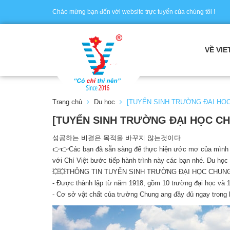
Chào mừng bạn đến với website trực tuyến của chúng tôi !
VỀ VIE
Trang chủ
Du học
[TUYỂN SINH TRƯỜNG ĐẠI HỌ
[TUYỂN SINH TRƯỜNG ĐẠI HỌC C
성공하는 비결은 목적을 바꾸지 않는것이다
👉👉Các bạn đã sẵn sàng để thực hiện ước mơ của mình c
với Chí Việt bước tiếp hành trình này các bạn nhé. Du họ
💥💥THÔNG TIN TUYỂN SINH TRƯỜNG ĐẠI HỌC CHUN
- Được thành lập từ năm 1918, gồm 10 trường đại học và 1
- Cơ sở vật chất của trường Chung ang đầy đủ ngay trong kh