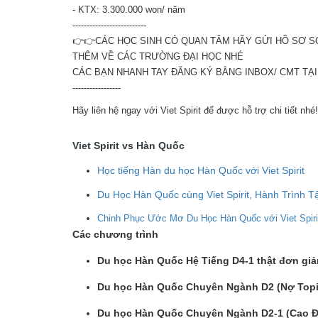
- KTX: 3.300.000 won/ năm
--------------------------
👉👉CÁC HỌC SINH CÓ QUAN TÂM HÃY GỬI HỒ SƠ S
THÊM VỀ CÁC TRƯỜNG ĐẠI HỌC NHÉ
CÁC BẠN NHANH TAY ĐĂNG KÝ BẰNG INBOX/ CMT TẠ
-----------------
Hãy liên hệ ngay với Viet Spirit để được hỗ trợ chi tiết nhé!
Viet Spirit vs Hàn Quốc
Học tiếng Hàn du học Hàn Quốc với Viet Spirit
Du Học Hàn Quốc cùng Viet Spirit, Hành Trình 
Chinh Phục Ước Mơ Du Học Hàn Quốc với Viet Spiri
Các chương trình
Du học Hàn Quốc Hệ Tiếng D4-1 thật đơn giản 
Du học Hàn Quốc Chuyên Ngành D2 (Nợ Topi
Du học Hàn Quốc Chuyên Ngành D2-1 (Cao 