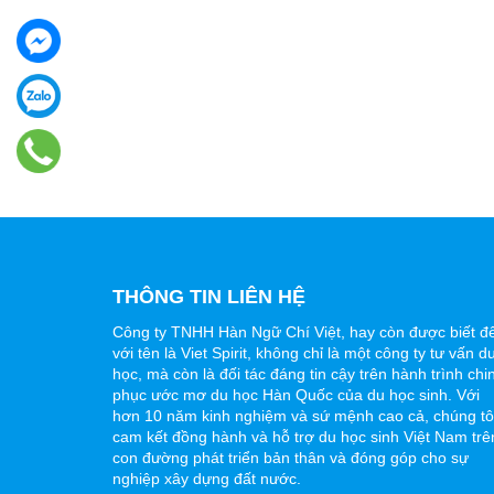
THÔNG TIN LIÊN HỆ
Công ty TNHH Hàn Ngữ Chí Việt, hay còn được biết đ
với tên là Viet Spirit, không chỉ là một công ty tư vấn d
học, mà còn là đối tác đáng tin cậy trên hành trình chi
phục ước mơ du học Hàn Quốc của du học sinh. Với
hơn 10 năm kinh nghiệm và sứ mệnh cao cả, chúng tô
cam kết đồng hành và hỗ trợ du học sinh Việt Nam trê
con đường phát triển bản thân và đóng góp cho sự
nghiệp xây dựng đất nước.