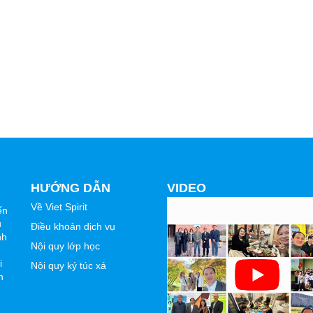
HƯỚNG DẪN
VIDEO
Về Viet Spirit
ến
u
Điều khoản dịch vụ
nh
Nội quy lớp học
i
Nội quy ký túc xá
n