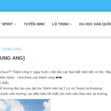
T SPIRIT
TUYỂN SINH
LỘ TRỊNH
DU HỌC HÀN QUỐ
C CHUNG ANG]
HUNG ANG]
hưa?? Thành công ở ngay trước mắt nếu các bạn biết nắm bắt cơ hội. Hãy
c Hàn Quốc - chìa khóa của thành công ❤️❤️
G ANG
6 trường đào tạo sau đại học thành viên tại 2 cơ sở Seoul và Anseong
uôn viên trường, tạo điều kiện tốt nhất cho sinh viên theo học tại trường.