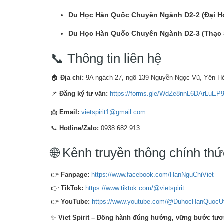
Du Học Hàn Quốc Chuyên Ngành D2-2 (Đại H
Du Học Hàn Quốc Chuyên Ngành D2-3 (Thạc 
📞 Thông tin liên hệ
🏠
Địa chỉ:
9A ngách 27, ngõ 139 Nguyễn Ngọc Vũ, Yên Hò
📌
Đăng ký tư vấn:
https://forms.gle/WdZe8nnL6DArLuEP
📩
Email:
vietspirit1@gmail.com
📞
Hotline/Zalo:
0938 682 913
🌐 Kênh truyền thông chính thức
👉
Fanpage:
https://www.facebook.com/HanNguChiViet
👉
TikTok:
https://www.tiktok.com/@vietspirit
👉
YouTube:
https://www.youtube.com/@DuhocHanQuocUy
✨
Viet Spirit – Đồng hành đúng hướng, vững bước tươn