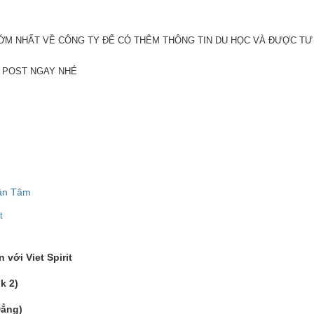
ỚM NHẤT VỀ CÔNG TY ĐỂ CÓ THÊM THÔNG TIN DU HỌC VÀ ĐƯỢC TƯ
I POST NGAY NHÉ
Tận Tâm
t
với Viet Spirit
k 2)
Đẳng)