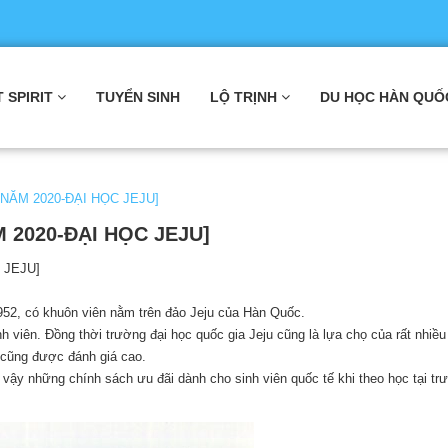
T SPIRIT
TUYỂN SINH
LỘ TRỊNH
DU HỌC HÀN QUỐ
NĂM 2020-ĐẠI HỌC JEJU]
 2020-ĐẠI HỌC JEJU]
 JEJU]
952, có khuôn viên nằm trên đảo Jeju của Hàn Quốc.
h viên. Đồng thời trường đại học quốc gia Jeju cũng là lựa chọ của rất nhiề
o cũng được đánh giá cao.
ì vậy những chính sách ưu đãi dành cho sinh viên quốc tế khi theo học tại tr