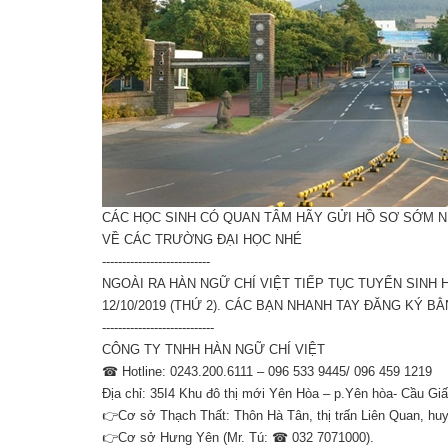
CÁC HỌC SINH CÓ QUAN TÂM HÃY GỬI HỒ SƠ SỚM N
VỀ CÁC TRƯỜNG ĐẠI HỌC NHÉ
---------------------------
NGOÀI RA HÀN NGỮ CHÍ VIỆT TIẾP TỤC TUYỂN SINH 
12/10/2019 (THỨ 2). CÁC BẠN NHANH TAY ĐĂNG KÝ B
----------------------------
CÔNG TY TNHH HÀN NGỮ CHÍ VIỆT
☎ Hotline: 0243.200.6111 – 096 533 9445/ 096 459 1219
Địa chỉ: 35I4 Khu đô thị mới Yên Hòa – p.Yên hòa- Cầu Giấ
👉Cơ sở Thạch Thất: Thôn Hà Tân, thị trấn Liên Quan, h
👉Cơ sở Hưng Yên (Mr. Tú: ☎ 032 7071000).