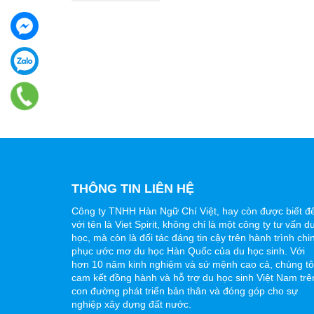
THÔNG TIN LIÊN HỆ
Công ty TNHH Hàn Ngữ Chí Việt, hay còn được biết đ
với tên là Viet Spirit, không chỉ là một công ty tư vấn d
học, mà còn là đối tác đáng tin cậy trên hành trình chi
phục ước mơ du học Hàn Quốc của du học sinh. Với
hơn 10 năm kinh nghiệm và sứ mệnh cao cả, chúng tô
cam kết đồng hành và hỗ trợ du học sinh Việt Nam trê
con đường phát triển bản thân và đóng góp cho sự
nghiệp xây dựng đất nước.