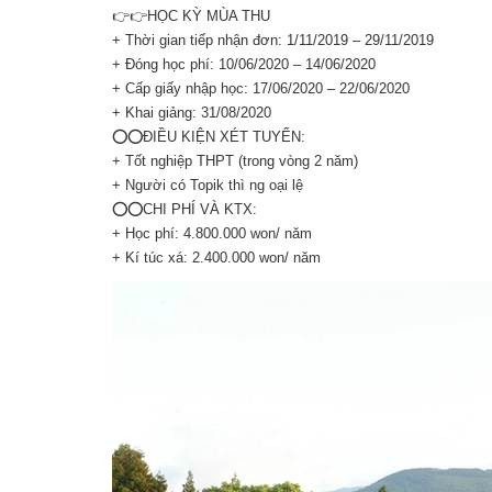
👉👉HỌC KỲ MÙA THU
+ Thời gian tiếp nhận đơn: 1/11/2019 – 29/11/2019
+ Đóng học phí: 10/06/2020 – 14/06/2020
+ Cấp giấy nhập học: 17/06/2020 – 22/06/2020
+ Khai giảng: 31/08/2020
⭕️⭕️ĐIỀU KIỆN XÉT TUYỂN:
+ Tốt nghiệp THPT (trong vòng 2 năm)
+ Người có Topik thì ng oại lệ
⭕️⭕️CHI PHÍ VÀ KTX:
+ Học phí: 4.800.000 won/ năm
+ Kí túc xá: 2.400.000 won/ năm