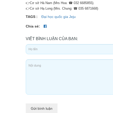
👉Cơ sở Hà Nam (Mrs Hoa: ☎ 032 6685855).
👉Cơ sở Hạ Long (Mrs. Chung: ☎ 035 6871668)
TAGS :
Đại học quốc gia Jeju
Chia sẻ:
VIẾT BÌNH LUẬN CỦA BẠN:
Gửi bình luận