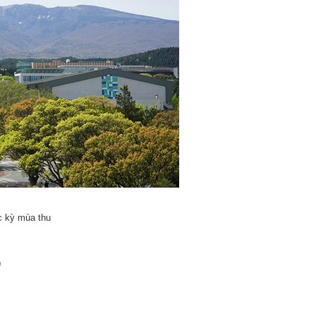
c kỳ mùa thu
9