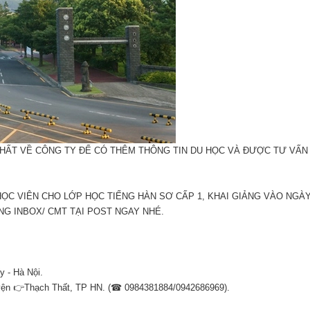
HẤT VỀ CÔNG TY ĐỂ CÓ THÊM THÔNG TIN DU HỌC VÀ ĐƯỢC TƯ VẤN
HỌC VIÊN CHO LỚP HỌC TIẾNG HÀN SƠ CẤP 1, KHAI GIẢNG VÀO NGÀ
ẰNG INBOX/ CMT TẠI POST NGAY NHÉ.
y - Hà Nội.
uyện 👉Thạch Thất, TP HN. (☎ 0984381884/0942686969).