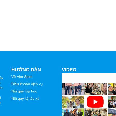
HƯỚNG DẪN
VIDEO
Về Viet Spirit
ến
u
Điều khoản dịch vụ
nh
Nội quy lớp học
i
Nội quy ký túc xá
n