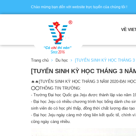
Chào mừng bạn đến với website trực tuyến của chúng tôi !
VỀ VIE
Trang chủ
Du học
[TUYỂN SINH KỲ HỌC THÁNG 3 
[TUYỂN SINH KỲ HỌC THÁNG 3 NĂM
🔥🔥[TUYỂN SINH KỲ HỌC THÁNG 3 NĂM 2020-ĐẠI HỌC
⭕️⭕️THÔNG TIN TRƯỜNG:
- Trường Đại học Quốc gia Jeju được thành lập vào năm 1
- Đại học Jeju có nhiều chương trình học bổng dành cho sin
sinh viên do có học phí thấp, đồng thời chất lượng đào tạ
- Đại học Jeju ngày càng mở rộng liên kết quốc tế, chính v
cũng ngày càng nhiều.