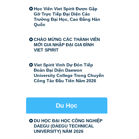
Học Viên Viet Spirit Được Gặp
Gỡ Trực Tiếp Đại Diện Các
Trường Đại Học, Cao Đẳng Hàn
Quốc
CHÀO MỪNG CÁC THÀNH VIÊN
MỚI GIA NHẬP ĐẠI GIA ĐÌNH
VIET SPIRIT
Viet Spirit Vinh Dự Đón Tiếp
Đoàn Đại Diện Daewon
University College Trong Chuyến
Công Tác Đầu Tiên Năm 2026
Du Học
DU HỌC ĐẠI HỌC CÔNG NGHIỆP
DAEGU (DAEGU TECHNICAL
UNIVERSITY) NĂM 2026