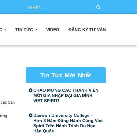
C
TIN TỨC
VIDEO
ĐĂNG KÝ TƯ VẤN
Tin Tức Mới Nhất
CHÀO MỪNG CÁC THÀNH VIÊN
MỚI GIA NHẬP ĐẠI GIA ĐÌNH
VIET SPIRIT!
u các bạn
Daewon University College –
ường
Hơn 8 Năm Đồng Hành Cùng Viet
Spirit Trên Hành Trình Du Học
Hàn Quốc