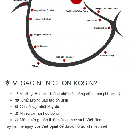
🌟 VÌ SAO NÊN CHỌN KOSIN?
📍 Vị trí tại Busan – thành phố biển năng động, chi phí hợp lý
🎓 Chất lượng đào tạo ổn định
🏫 Cơ sở vật chất đầy đủ
🎁 Nhiều cơ hội học bổng
🤝 Môi trường thân thiện với du học sinh Việt Nam
Hãy liên hệ ngay với Viet Spirit để được hỗ trợ chi tiết nhé!