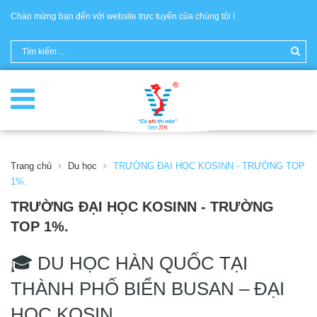
Chào mừng bạn đến với website trực tuyến của chúng tôi !
Trang chủ
Du học
TRƯỜNG ĐẠI HỌC KOSINN - TRƯỜNG TOP
1%.
TRƯỜNG ĐẠI HỌC KOSINN - TRƯỜNG
TOP 1%.
🎓 DU HỌC HÀN QUỐC TẠI
THÀNH PHỐ BIỂN BUSAN – ĐẠI
HỌC KOSIN