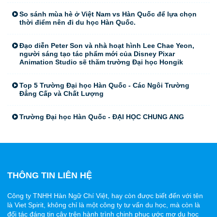
So sánh mùa hè ở Việt Nam vs Hàn Quốc để lựa chọn
thời điểm nên đi du học Hàn Quốc.
Đạo diễn Peter Son và nhà hoạt hình Lee Chae Yeon,
người sáng tạo tác phẩm mới của Disney Pixar
Animation Studio sẽ thăm trường Đại học Hongik
Top 5 Trường Đại học Hàn Quốc - Các Ngôi Trường
Đẳng Cấp và Chất Lượng
Trường Đại học Hàn Quốc - ĐẠI HỌC CHUNG ANG
THÔNG TIN LIÊN HỆ
Công ty TNHH Hàn Ngữ Chí Việt, hay còn được biết đến với tên
là Viet Spirit, không chỉ là một công ty tư vấn du học, mà còn là
đối tác đáng tin cậy trên hành trình chinh phục ước mơ du học