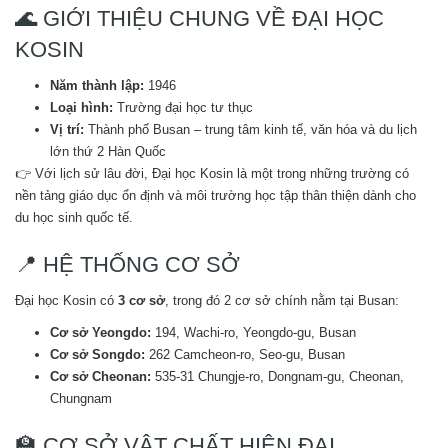
🌊 GIỚI THIỆU CHUNG VỀ ĐẠI HỌC
KOSIN
Năm thành lập:
1946
Loại hình:
Trường đại học tư thục
Vị trí:
Thành phố Busan – trung tâm kinh tế, văn hóa và du lịch
lớn thứ 2 Hàn Quốc
👉 Với lịch sử lâu đời, Đại học Kosin là một trong những trường có
nền tảng giáo dục ổn định và môi trường học tập thân thiện dành cho
du học sinh quốc tế.
📍 HỆ THỐNG CƠ SỞ
Đại học Kosin có
3 cơ sở
, trong đó 2 cơ sở chính nằm tại Busan:
Cơ sở Yeongdo:
194, Wachi-ro, Yeongdo-gu, Busan
Cơ sở Songdo:
262 Camcheon-ro, Seo-gu, Busan
Cơ sở Cheonan:
535-31 Chungje-ro, Dongnam-gu, Cheonan,
Chungnam
🏫 CƠ SỞ VẬT CHẤT HIỆN ĐẠI