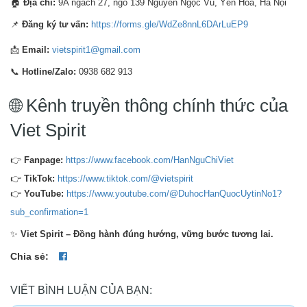
🏠
Địa chỉ:
9A ngách 27, ngõ 139 Nguyễn Ngọc Vũ, Yên Hòa, Hà Nội
📌
Đăng ký tư vấn:
https://forms.gle/WdZe8nnL6DArLuEP9
📩
Email:
vietspirit1@gmail.com
📞
Hotline/Zalo:
0938 682 913
🌐 Kênh truyền thông chính thức của
Viet Spirit
👉
Fanpage:
https://www.facebook.com/HanNguChiViet
👉
TikTok:
https://www.tiktok.com/@vietspirit
👉
YouTube:
https://www.youtube.com/@DuhocHanQuocUytinNo1?
sub_confirmation=1
✨
Viet Spirit – Đồng hành đúng hướng, vững bước tương lai.
Chia sẻ:
VIẾT BÌNH LUẬN CỦA BẠN: