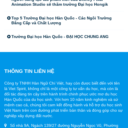
Animation Studio sẽ thăm trường Đại học Hongik
Top 5 Trường Đại học Hàn Quốc - Các Ngôi Trường
Đẳng Cấp và Chất Lượng
Trường Đại học Hàn Quốc - ĐẠI HỌC CHUNG ANG
THÔNG TIN LIÊN HỆ
Công ty TNHH Hàn Ngữ Chí Việt, hay còn được biết đến với tên
là Viet Spirit, không chỉ là một công ty tư vấn du học, mà còn là
đối tác đáng tin cậy trên hành trình chinh phục ước mơ du học
Hàn Quốc của du học sinh. Với hơn 10 năm kinh nghiệm và sứ
mệnh cao cả, chúng tôi cam kết đồng hành và hỗ trợ du học sinh
Việt Nam trên con đường phát triển bản thân và đóng góp cho sự
nghiệp xây dựng đất nước.
Số nhà 9A, Ngách 139/27 đường Nguyễn Ngọc Vũ, Phường