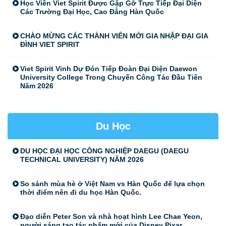
Học Viên Viet Spirit Được Gặp Gỡ Trực Tiếp Đại Diện
Các Trường Đại Học, Cao Đẳng Hàn Quốc
CHÀO MỪNG CÁC THÀNH VIÊN MỚI GIA NHẬP ĐẠI GIA
ĐÌNH VIET SPIRIT
Viet Spirit Vinh Dự Đón Tiếp Đoàn Đại Diện Daewon
University College Trong Chuyến Công Tác Đầu Tiên
Năm 2026
Du Học
DU HỌC ĐẠI HỌC CÔNG NGHIỆP DAEGU (DAEGU
TECHNICAL UNIVERSITY) NĂM 2026
So sánh mùa hè ở Việt Nam vs Hàn Quốc để lựa chọn
thời điểm nên đi du học Hàn Quốc.
Đạo diễn Peter Son và nhà hoạt hình Lee Chae Yeon,
người sáng tạo tác phẩm mới của Disney Pixar