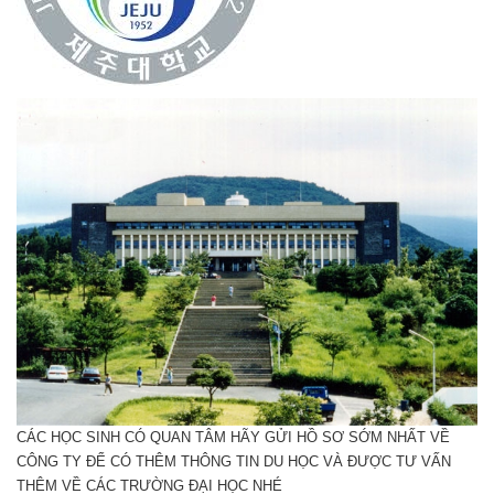
CÁC HỌC SINH CÓ QUAN TÂM HÃY GỬI HỒ SƠ SỚM NHẤT VỀ
CÔNG TY ĐỂ CÓ THÊM THÔNG TIN DU HỌC VÀ ĐƯỢC TƯ VẤN
THÊM VỀ CÁC TRƯỜNG ĐẠI HỌC NHÉ