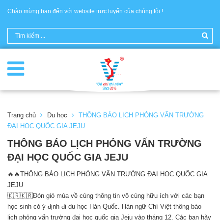
Chào mừng bạn đến với website trực tuyến của chúng tôi !
Trang chủ
Du học
THÔNG BÁO LỊCH PHỎNG VẤN TRƯỜNG
ĐẠI HỌC QUỐC GIA JEJU
THÔNG BÁO LỊCH PHỎNG VẤN TRƯỜNG
ĐẠI HỌC QUỐC GIA JEJU
🔥🔥THÔNG BÁO LỊCH PHỎNG VẤN TRƯỜNG ĐẠI HỌC QUỐC GIA
JEJU
🇰🇷🇰🇷Đón gió mùa về cùng thông tin vô cùng hữu ích với các bạn
học sinh có ý định đi du học Hàn Quốc. Hàn ngữ Chí Việt thông báo
lịch phỏng vấn trường đại học quốc gia Jeju vào tháng 12. Các bạn hãy