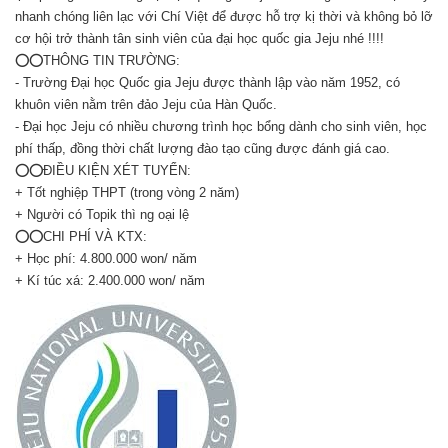
nhanh chóng liên lạc với Chí Việt để được hỗ trợ kị thời và không bỏ lỡ
cơ hội trở thành tân sinh viên của đại học quốc gia Jeju nhé !!!!
⭕️⭕️THÔNG TIN TRƯỜNG:
- Trường Đại học Quốc gia Jeju được thành lập vào năm 1952, có
khuôn viên nằm trên đảo Jeju của Hàn Quốc.
- Đại học Jeju có nhiều chương trình học bổng dành cho sinh viên, học
phí thấp, đồng thời chất lượng đào tạo cũng được đánh giá cao.
⭕️⭕️ĐIỀU KIỆN XÉT TUYỂN:
+ Tốt nghiệp THPT (trong vòng 2 năm)
+ Người có Topik thì ng oại lệ
⭕️⭕️CHI PHÍ VÀ KTX:
+ Học phí: 4.800.000 won/ năm
+ Kí túc xá: 2.400.000 won/ năm