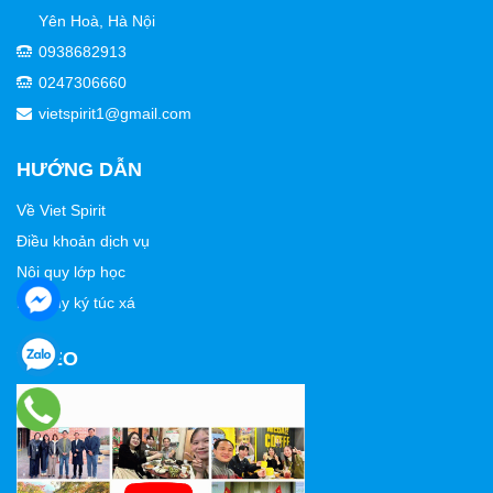
Yên Hoà, Hà Nội
0938682913
0247306660
vietspirit1@gmail.com
HƯỚNG DẪN
Về Viet Spirit
Điều khoản dịch vụ
Nội quy lớp học
Nội quy ký túc xá
VIDEO