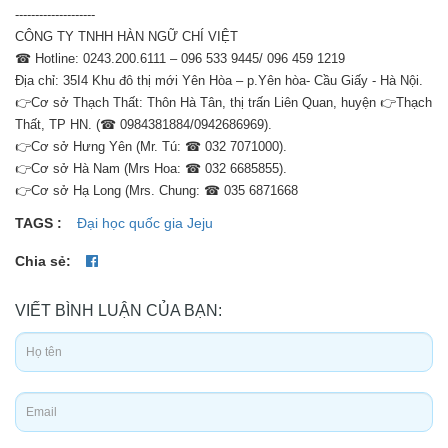
--------------------
CÔNG TY TNHH HÀN NGỮ CHÍ VIỆT
☎ Hotline: 0243.200.6111 – 096 533 9445/ 096 459 1219
Địa chỉ: 35I4 Khu đô thị mới Yên Hòa – p.Yên hòa- Cầu Giấy - Hà Nội.
👉Cơ sở Thạch Thất: Thôn Hà Tân, thị trấn Liên Quan, huyện 👉Thạch
Thất, TP HN. (☎ 0984381884/0942686969).
👉Cơ sở Hưng Yên (Mr. Tú: ☎ 032 7071000).
👉Cơ sở Hà Nam (Mrs Hoa: ☎ 032 6685855).
👉Cơ sở Hạ Long (Mrs. Chung: ☎ 035 6871668
TAGS :
Đại học quốc gia Jeju
Chia sẻ:
VIẾT BÌNH LUẬN CỦA BẠN: