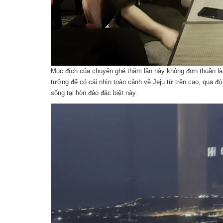
Mục đích của chuyến ghé thăm lần này không đơn thuần là t
tưởng để có cái nhìn toàn cảnh về Jeju từ trên cao, qua 
sống tại hòn đảo đặc biệt này.