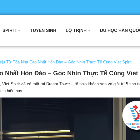
T SPIRIT
TUYỂN SINH
LỘ TRỊNH
DU HỌC HÀN QUỐ
eju Từ Tòa Nhà Cao Nhất Hòn Đảo – Góc Nhìn Thực Tế Cùng Viet Spirit
o Nhất Hòn Đảo – Góc Nhìn Thực Tế Cùng Viet 
 Viet Spirit đã có mặt tại Dream Tower – tổ hợp khách sạn và giải trí 5 sao nổ
eju hiện nay.