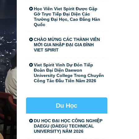
Học Viên Viet Spirit Được Gặp
Gỡ Trực Tiếp Đại Diện Các
Trường Đại Học, Cao Đẳng Hàn
Quốc
CHÀO MỪNG CÁC THÀNH VIÊN
MỚI GIA NHẬP ĐẠI GIA ĐÌNH
VIET SPIRIT
Viet Spirit Vinh Dự Đón Tiếp
Đoàn Đại Diện Daewon
University College Trong Chuyến
Công Tác Đầu Tiên Năm 2026
Du Học
DU HỌC ĐẠI HỌC CÔNG NGHIỆP
DAEGU (DAEGU TECHNICAL
UNIVERSITY) NĂM 2026