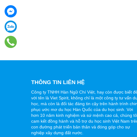
THÔNG TIN LIÊN HỆ
Công ty TNHH Hàn Ngữ Chí Việt, hay còn được biết đ
với tên là Viet Spirit, không chỉ là một công ty tư vấn d
học, mà còn là đối tác đáng tin cậy trên hành trình chi
phục ước mơ du học Hàn Quốc của du học sinh. Với
hơn 10 năm kinh nghiệm và sứ mệnh cao cả, chúng tô
cam kết đồng hành và hỗ trợ du học sinh Việt Nam trê
con đường phát triển bản thân và đóng góp cho sự
nghiệp xây dựng đất nước.