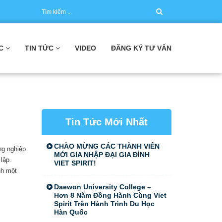
C
TIN TỨC
VIDEO
ĐĂNG KÝ TƯ VẤN
Tin Tức Mới Nhất
CHÀO MỪNG CÁC THÀNH VIÊN
ng nghiệp
MỚI GIA NHẬP ĐẠI GIA ĐÌNH
lập.
VIET SPIRIT!
nh một
Daewon University College –
Hơn 8 Năm Đồng Hành Cùng Viet
Spirit Trên Hành Trình Du Học
Hàn Quốc