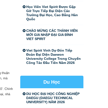
Học Viên Viet Spirit Được Gặp
Gỡ Trực Tiếp Đại Diện Các
Trường Đại Học, Cao Đẳng Hàn
Quốc
CHÀO MỪNG CÁC THÀNH VIÊN
MỚI GIA NHẬP ĐẠI GIA ĐÌNH
VIET SPIRIT
Viet Spirit Vinh Dự Đón Tiếp
Đoàn Đại Diện Daewon
University College Trong Chuyến
Công Tác Đầu Tiên Năm 2026
g thuận
ển, mà
Du Học
0’. Chính
DU HỌC ĐẠI HỌC CÔNG NGHIỆP
ại, nhà
DAEGU (DAEGU TECHNICAL
UNIVERSITY) NĂM 2026