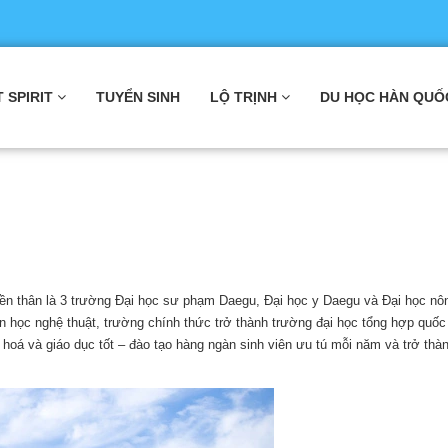
T SPIRIT
TUYỂN SINH
LỘ TRỊNH
DU HỌC HÀN QUỐ
ền thân là 3 trường Đại học sư phạm Daegu, Đại học y Daegu và Đại học nô
 học nghệ thuật, trường chính thức trở thành trường đại học tổng hợp quốc 
hoá và giáo dục tốt – đào tạo hàng ngàn sinh viên ưu tú mỗi năm và trở thà