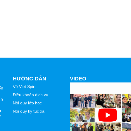
HƯỚNG DẪN
VIDEO
Về Viet Spirit
ến
u
Điều khoản dịch vụ
nh
Nội quy lớp học
i
Nội quy ký túc xá
n