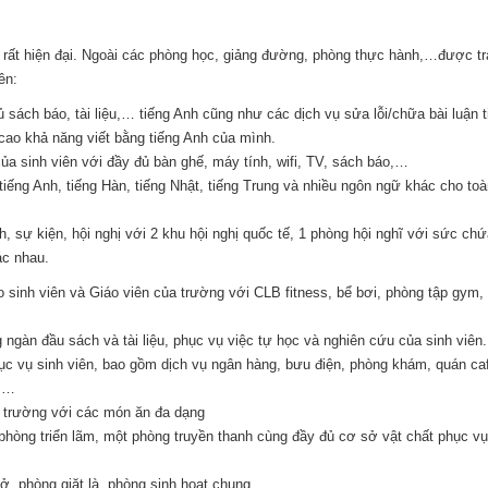
à rất hiện đại. Ngoài các phòng học, giảng đường, phòng thực hành,…được tr
ên:
ủ sách báo, tài liệu,… tiếng Anh cũng như các dịch vụ sửa lỗi/chữa bài luận 
 cao khả năng viết bằng tiếng Anh của mình.
của sinh viên với đầy đủ bàn ghế, máy tính, wifi, TV, sách báo,…
iếng Anh, tiếng Hàn, tiếng Nhật, tiếng Trung và nhiều ngôn ngữ khác cho toà
, sự kiện, hội nghị với 2 khu hội nghị quốc tế, 1 phòng hội nghĩ với sức ch
ác nhau.
o sinh viên và Giáo viên của trường với CLB fitness, bể bơi, phòng tập gym,
g ngàn đầu sách và tài liệu, phục vụ việc tự học và nghiên cứu của sinh viên.
hục vụ sinh viên, bao gồm dịch vụ ngân hàng, bưu điện, phòng khám, quán ca
m,…
g trường với các món ăn đa dạng
hòng triển lãm, một phòng truyền thanh cùng đầy đủ cơ sở vật chất phục vụ
g ở, phòng giặt là, phòng sinh hoạt chung,…