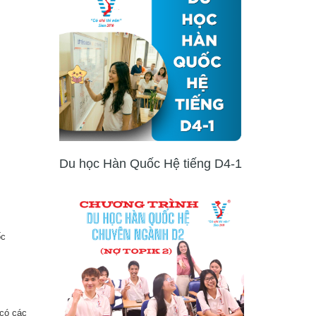
Du học Hàn Quốc Hệ tiếng D4-1
ốc
 có các