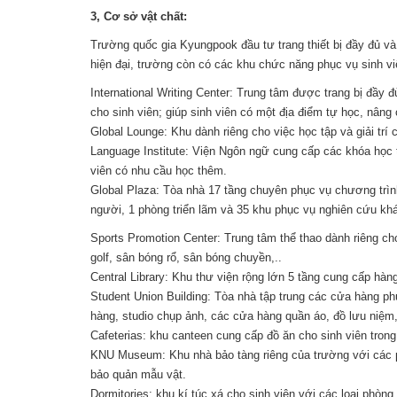
3, Cơ sở vật chất:
Trường quốc gia Kyungpook đầu tư trang thiết bị đầy đủ v
hiện đại, trường còn có các khu chức năng phục vụ sinh vi
International Writing Center: Trung tâm được trang bị đầy đ
cho sinh viên; giúp sinh viên có một địa điểm tự học, nâng
Global Lounge: Khu dành riêng cho việc học tập và giải trí 
Language Institute: Viện Ngôn ngữ cung cấp các khóa học t
viên có nhu cầu học thêm.
Global Plaza: Tòa nhà 17 tầng chuyên phục vụ chương trình
người, 1 phòng triển lãm và 35 khu phục vụ nghiên cứu kh
Sports Promotion Center: Trung tâm thể thao dành riêng ch
golf, sân bóng rổ, sân bóng chuyền,..
Central Library: Khu thư viện rộng lớn 5 tầng cung cấp hàn
Student Union Building: Tòa nhà tập trung các cửa hàng p
hàng, studio chụp ảnh, các cửa hàng quần áo, đồ lưu niệ
Cafeterias: khu canteen cung cấp đồ ăn cho sinh viên tron
KNU Museum: Khu nhà bảo tàng riêng của trường với các p
bảo quản mẫu vật.
Dormitories: khu kí túc xá cho sinh viên với các loại phòn