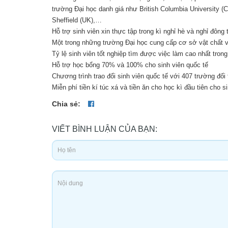
trường Đại học danh giá như British Columbia University (Ca
Sheffield (UK),…
Hỗ trợ sinh viên xin thực tập trong kì nghỉ hè và nghỉ đông 
Một trong những trường Đại học cung cấp cơ sở vật chất và
Tỷ lệ sinh viên tốt nghiệp tìm được việc làm cao nhất tron
Hỗ trợ học bổng 70% và 100% cho sinh viên quốc tế
Chương trình trao đổi sinh viên quốc tế với 407 trường đối 
Miễn phí tiền kí túc xá và tiền ăn cho học kì đầu tiên cho 
Chia sẻ:
VIẾT BÌNH LUẬN CỦA BẠN: