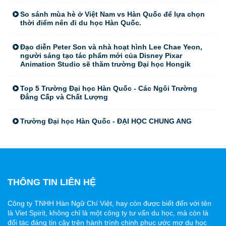
So sánh mùa hè ở Việt Nam vs Hàn Quốc để lựa chọn
thời điểm nên đi du học Hàn Quốc.
Đạo diễn Peter Son và nhà hoạt hình Lee Chae Yeon,
người sáng tạo tác phẩm mới của Disney Pixar
Animation Studio sẽ thăm trường Đại học Hongik
Top 5 Trường Đại học Hàn Quốc - Các Ngôi Trường
Đẳng Cấp và Chất Lượng
Trường Đại học Hàn Quốc - ĐẠI HỌC CHUNG ANG
THÔNG TIN LIÊN HỆ
Công ty TNHH Hàn Ngữ Chí Việt, hay còn được biết đến với tên
là Viet Spirit, không chỉ là một công ty tư vấn du học, mà còn là
đối tác đáng tin cậy trên hành trình chinh phục ước mơ du học