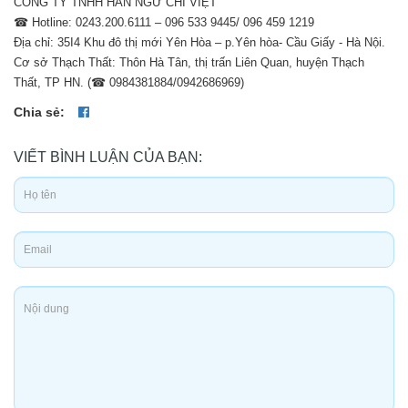
CÔNG TY TNHH HÀN NGỮ CHÍ VIỆT
☎ Hotline: 0243.200.6111 – 096 533 9445/ 096 459 1219
Địa chỉ: 35I4 Khu đô thị mới Yên Hòa – p.Yên hòa- Cầu Giấy - Hà Nội.
Cơ sở Thạch Thất: Thôn Hà Tân, thị trấn Liên Quan, huyện Thạch
Thất, TP HN. (☎ 0984381884/0942686969)
Chia sẻ:
VIẾT BÌNH LUẬN CỦA BẠN: