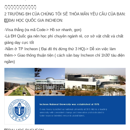
👇👇👇👇👇👇👇👇👇👇👇
2 TRƯỜNG ĐH CỦA CHÚNG TÔI SẼ THỎA MÃN YÊU CẦU CỦA BẠN:
1️⃣ĐẠI HỌC QUỐC GIA INCHEON:
-Visa thẳng (ra mã Code-> Hồ sơ nhanh, gọn)
-Là ĐH Quốc gia nên học phí chuyên ngành rẻ, cơ sở vật chất và chất
giảng dạy cực tốt
-Nằm ở TP Incheon ( Đại đô thị đứng thứ 3 HQ)-> Dễ xin việc làm
thêm-> Giao thông thuận tiện ( cách sân bay Incheon chỉ 1h30' tàu điện
ngầm)