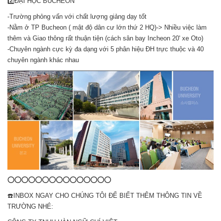
2️⃣ĐẠI HỌC BUCHEON
-Trường phỏng vấn với chất lượng giảng dạy tốt
-Nằm ở TP Bucheon ( mật độ dân cư lớn thứ 2 HQ)-> Nhiều việc làm
thêm và Giao thông rất thuận tiện (cách sân bay Incheon 20' xe Oto)
-Chuyên ngành cực kỳ đa dạng với 5 phân hiệu ĐH trực thuộc và 40
chuyên ngành khác nhau
⭕️⭕️⭕️⭕️⭕️⭕️⭕️⭕️⭕️⭕️⭕️⭕️⭕️⭕️⭕️
☎️INBOX NGAY CHO CHÚNG TÔI ĐỂ BIẾT THÊM THÔNG TIN VỀ
TRƯỜNG NHÉ: