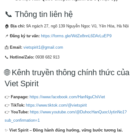
📞 Thông tin liên hệ
🏠
Địa chỉ:
9A ngách 27, ngõ 139 Nguyễn Ngọc Vũ, Yên Hòa, Hà Nội
📌
Đăng ký tư vấn:
https://forms.gle/WdZe8nnL6DArLuEP9
📩
Email:
vietspirit1@gmail.com
📞
Hotline/Zalo:
0938 682 913
🌐 Kênh truyền thông chính thức của
Viet Spirit
👉
Fanpage:
https://www.facebook.com/HanNguChiViet
👉
TikTok:
https://www.tiktok.com/@vietspirit
👉
YouTube:
https://www.youtube.com/@DuhocHanQuocUytinNo1?
sub_confirmation=1
✨
Viet Spirit – Đồng hành đúng hướng, vững bước tương lai.