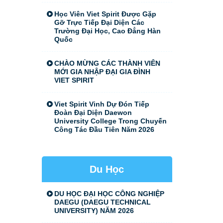
Học Viên Viet Spirit Được Gặp
Gỡ Trực Tiếp Đại Diện Các
Trường Đại Học, Cao Đẳng Hàn
Quốc
CHÀO MỪNG CÁC THÀNH VIÊN
MỚI GIA NHẬP ĐẠI GIA ĐÌNH
VIET SPIRIT
Viet Spirit Vinh Dự Đón Tiếp
Đoàn Đại Diện Daewon
University College Trong Chuyến
Công Tác Đầu Tiên Năm 2026
Du Học
DU HỌC ĐẠI HỌC CÔNG NGHIỆP
DAEGU (DAEGU TECHNICAL
UNIVERSITY) NĂM 2026