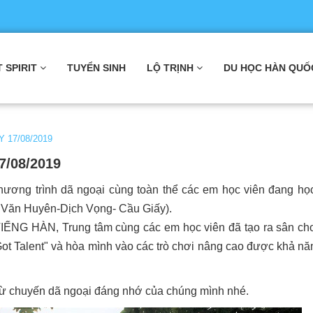
T SPIRIT
TUYỂN SINH
LỘ TRỊNH
DU HỌC HÀN QUỐ
17/08/2019
/08/2019
ương trình dã ngoại cùng toàn thể các em học viên đang học
 Văn Huyên-Dịch Vọng- Cầu Giấy).
HÀN, Trung tâm cùng các em học viên đã tạo ra sân chơi
Got Talent" và hòa mình vào các trò chơi nâng cao được khả nă
 từ chuyến dã ngoại đáng nhớ của chúng mình nhé.