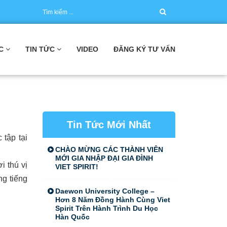
C
TIN TỨC
VIDEO
ĐĂNG KÝ TƯ VẤN
Tin Tức Mới Nhất
 tập tại
CHÀO MỪNG CÁC THÀNH VIÊN
MỚI GIA NHẬP ĐẠI GIA ĐÌNH
 thú vị
VIET SPIRIT!
ng tiếng
Daewon University College –
Hơn 8 Năm Đồng Hành Cùng Viet
Spirit Trên Hành Trình Du Học
Hàn Quốc