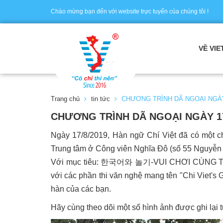
Chào mừng bạn đến với website trực tuyến của chúng tôi !
VỀ VIE
Trang chủ
tin tức
CHƯƠNG TRÌNH DÃ NGOẠI NGÀY 
CHƯƠNG TRÌNH DÃ NGOẠI NGÀY 17
Ngày 17/8/2019, Hàn ngữ Chí Việt đã có một ch
Trung tâm ở Công viên Nghĩa Đô (số 55 Nguyễn
Với mục tiêu: 한국어와 놀기-VUI CHƠI CÙNG TIẾNG 
với các phần thi văn nghệ mang tên "Chi Viet's 
hàn của các bạn.
Hãy cùng theo dõi một số hình ảnh được ghi lại