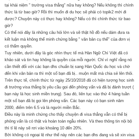
tại khái niệm " trường visa thẳng" nữa hay không? Nếu không thì chính
thức là từ bao giờ? Rồi thì muốn đi du học sẽ phải có topik2 mới đi
được? Chuyện này có thực hay không? Nếu có thì chính thức từ bao
giờ?
Có thể nói đây là những câu hỏi lớn và sẽ thật hồ đồ nếu dám đưa ra
kết luận mà không thể minh chứng bằng " văn bản cụ thể" của đơn vị
có thẩm quyền.
Tuy nhiên, dưới đây là góc nhìn thực tế mà Hàn Ngữ Chí Việt đã có
khảo sát và tin hay không là quyền của mỗi người. Chỉ vì nghĩ rằng nó
cần thiết đối với các bạn dhs chuẩn bị sang Hàn Quốc du học và chờ
đến khi văn bản ra thì một số bạn đã bị.. muộn mất mà chia sẻ lên thôi.
Trên thực tế, chính thức từ ngày 25/10/2018 đã có hiện tượng học sinh
đi trường visa thẳng bị yêu cầu gọi đến phỏng vấn và đã bị đánh trượt (
bạn này là học sinh miền trung). Sau đó, liên tục vào thứ 4 hàng tuần
một số bạn đã bị gọi lên phỏng vấn. Các bạn này có bạn sinh năm
2000, điểm trên 6.5 và là người miền Bắc.
Điều này là minh chứng cho thấy chuyện đi visa thẳng vẫn có thể bị
phỏng vấn là có thật và hoàn toàn ngẫu nhiên. Và theo thông tin nội bộ
thì tỉ lệ này sẽ rơi vào khoảng 10 đến 20%.
Bởi không có ngoại lệ như thế này nên các bạn dhs đang và sẽ xin visa