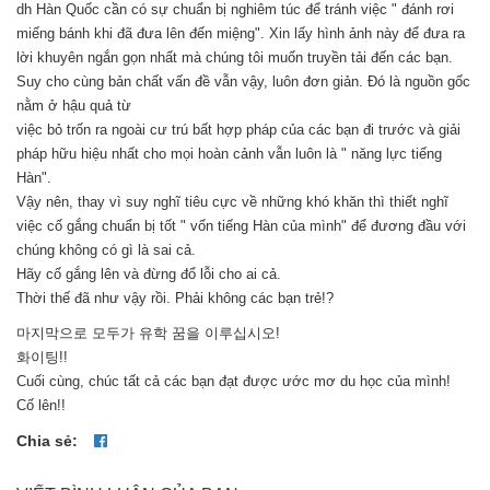
dh Hàn Quốc cần có sự chuẩn bị nghiêm túc để tránh việc " đánh rơi
miếng bánh khi đã đưa lên đến miệng". Xin lấy hình ảnh này để đưa ra
lời khuyên ngắn gọn nhất mà chúng tôi muốn truyền tải đến các bạn.
Suy cho cùng bản chất vấn đề vẫn vậy, luôn đơn giản. Đó là nguồn gốc
nằm ở hậu quả từ
việc bỏ trốn ra ngoài cư trú bất hợp pháp của các bạn đi trước và giải
pháp hữu hiệu nhất cho mọi hoàn cảnh vẫn luôn là " năng lực tiếng
Hàn".
Vậy nên, thay vì suy nghĩ tiêu cực về những khó khăn thì thiết nghĩ
việc cố gắng chuẩn bị tốt " vốn tiếng Hàn của mình" để đương đầu với
chúng không có gì là sai cả.
Hãy cố gắng lên và đừng đổ lỗi cho ai cả.
Thời thế đã như vậy rồi. Phải không các bạn trẻ!?
마지막으로 모두가 유학 꿈을 이루십시오!
화이팅!!
Cuối cùng, chúc tất cả các bạn đạt được ước mơ du học của mình!
Cố lên!!
Chia sẻ: