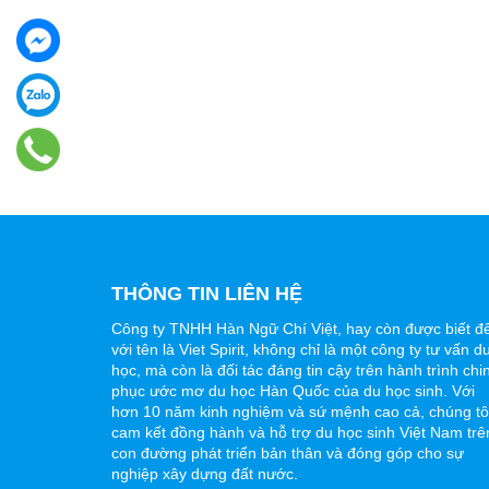
THÔNG TIN LIÊN HỆ
Công ty TNHH Hàn Ngữ Chí Việt, hay còn được biết đ
với tên là Viet Spirit, không chỉ là một công ty tư vấn d
học, mà còn là đối tác đáng tin cậy trên hành trình chi
phục ước mơ du học Hàn Quốc của du học sinh. Với
hơn 10 năm kinh nghiệm và sứ mệnh cao cả, chúng tô
cam kết đồng hành và hỗ trợ du học sinh Việt Nam trê
con đường phát triển bản thân và đóng góp cho sự
nghiệp xây dựng đất nước.