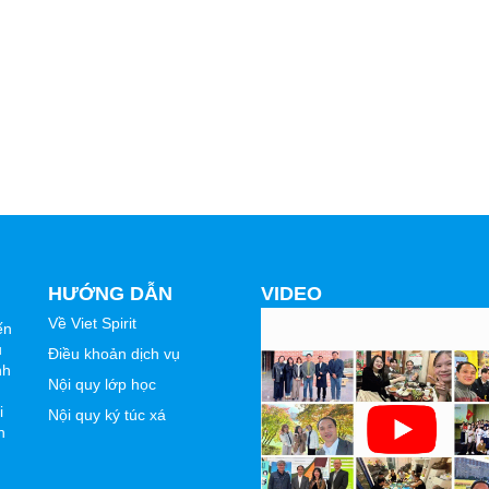
HƯỚNG DẪN
VIDEO
Về Viet Spirit
ến
u
Điều khoản dịch vụ
nh
Nội quy lớp học
i
Nội quy ký túc xá
n