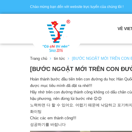
Chào mừng bạn đến với website trực tuyến của chúng tôi !
VỀ VIE
Trang chủ
tin tức
[BƯỚC NGOẶT MỚI TRÊN CON
[BƯỚC NGOẶT MỚI TRÊN CON ĐƯ
Hoàn thành bước đầu tiên trên con đường du học Hàn Quố
được mục tiêu mình đã đặt ra nhé!!!
Hãy nhớ trên con đường thành công không có dấu chân của 
hậu phương, nên đừng lùi bước nhé 😊😊
노력하면 다 할 수 있어요. 어렵기 때문에 낙담하고 포기하
화이팅
Chúc các em thành công!!!
성공하기를 바랍니다