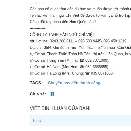
------------
Các bạn có quan tâm đến du học và muốn được trở thành t
liên lạc với Hàn ngữ Chí Việt để được tư vấn và hỗ trợ kịp
Cùng dắt tay nhau đến Hàn Quốc nào!!
-------------
CÔNG TY TNHH HÀN NGỮ CHÍ VIỆT
☎ Hotline: 0243.200.6111 – 096 533 9445/ 096 459 1219
Địa chỉ: 35I4 Khu đô thị mới Yên Hòa – p.Yên hòa- Cầu Giấ
👉Cơ sở Thạch Thất: Thôn Hà Tân, thị trấn Liên Quan, h
👉Cơ sở Hưng Yên (Mr. Tú: ☎ 032 7071000).
👉Cơ sở Hà Nam (Mrs Hoa: ☎ 032 6685855).
👉Cơ sở Hạ Long (Mrs. Chung: ☎ 035 6871668
TAGS :
Chuyến bay đến thành công
Chia sẻ:
VIẾT BÌNH LUẬN CỦA BẠN: