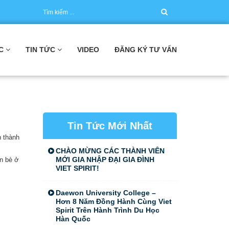
C
TIN TỨC
VIDEO
ĐĂNG KÝ TƯ VẤN
Tin Tức Mới Nhất
n thành
CHÀO MỪNG CÁC THÀNH VIÊN
MỚI GIA NHẬP ĐẠI GIA ĐÌNH
ạn bè ở
VIET SPIRIT!
Daewon University College –
Hơn 8 Năm Đồng Hành Cùng Viet
Spirit Trên Hành Trình Du Học
Hàn Quốc