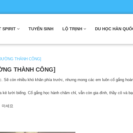
T SPIRIT
TUYỂN SINH
LỘ TRỊNH
DU HỌC HÀN QUỐ
 ĐƯỜNG THÀNH CÔNG]
ỜNG THÀNH CÔNG]
c. Sẽ còn nhiều khó khăn phía trước, nhưng mong các em luôn cố gắng hoà
kẻ lười biếng. Cố gắng học hành chăm chỉ, vẫn còn gia đình, thầy cô và b
지 마세요