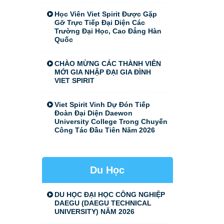
Học Viên Viet Spirit Được Gặp
Gỡ Trực Tiếp Đại Diện Các
Trường Đại Học, Cao Đẳng Hàn
Quốc
CHÀO MỪNG CÁC THÀNH VIÊN
MỚI GIA NHẬP ĐẠI GIA ĐÌNH
VIET SPIRIT
Viet Spirit Vinh Dự Đón Tiếp
Đoàn Đại Diện Daewon
University College Trong Chuyến
Công Tác Đầu Tiên Năm 2026
Du Học
DU HỌC ĐẠI HỌC CÔNG NGHIỆP
DAEGU (DAEGU TECHNICAL
UNIVERSITY) NĂM 2026